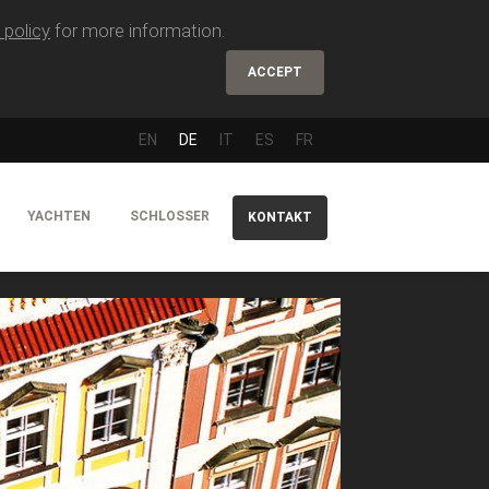
 policy
for more information.
ACCEPT
EN
DE
IT
ES
FR
YACHTEN
SCHLOSSER
KONTAKT