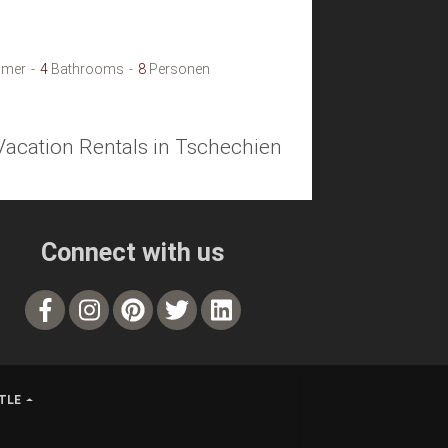
mer
4
Bathrooms
8
Personen
 Vacation Rentals in Tschechien
Connect with us
TLE