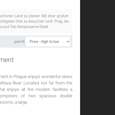
schönen Land zu planen. Mit einer großen
htigsten Orte zu besuchen sind: Prag, die
ra und Telc Renaissance-Stadt.
gewhlt
tment
ment in Prague enjoys wonderful views
Vltava River. Located not far from the
al enjoys all the modern facilities a
 comprises of two spacious double
ooms, a large...
t