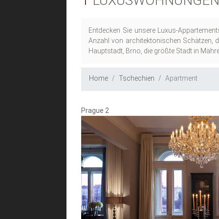
1
LUXUSWOHNUNGEN 
Entdecken Sie unsere Luxus-Appartements
Anzahl von architektonischen Schätzen, d
Hauptstadt, Brno, die größte Stadt in Mäh
Home
Tschechien
Apartment
Prague 2