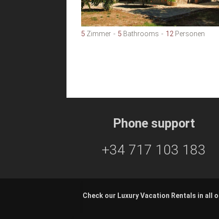
5
Zimmer
5
Bathrooms
12
Personen
Phone support
+34 717 103 183
Check our Luxury Vacation Rentals in all o