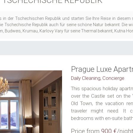
TSCHECHISCHE REPUBLIK
 in der Tschechischen Republik und starten Sie Ihre Reise in diesem 
ie Tschechische Republik auch für seine schöne Natur bekannt. Die wic
ren, Budweis, Krumau, Karlovy Vary für seine Thermal bekannt, Kutna Ho
Prague Luxe Apar
Daily Cleaning, Concierge
This spacious holiday apart
over the Castle set on the 
Old Town, the vacation rent
traveler might need. It
bedrooms with en-suite bathr
Price from
900 €
/nigh