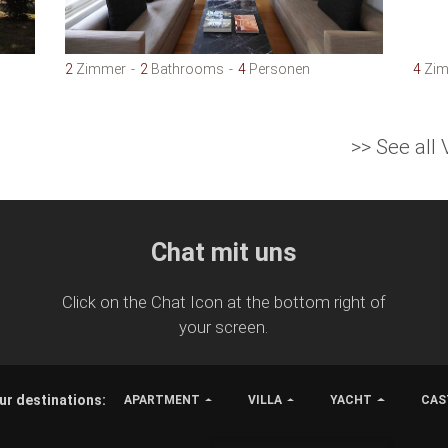
2
Zimmer
2
Bathrooms
4
Personen
4
Zim
>> See all
Chat mit uns
Click on the Chat Icon at the bottom right of
your screen.
ur destinations:
APARTMENT
VILLA
YACHT
CAS