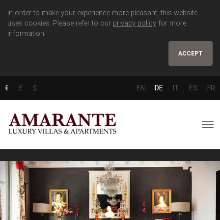
In order to make your experience more pleasant, this website
uses cookies. Please refer to our
privacy policy
for more
information.
ACCEPT
€
£
$
EN
DE
IT
ES
FR