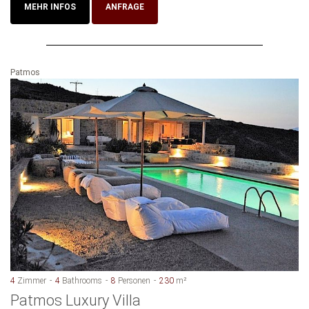
MEHR INFOS
ANFRAGE
Patmos
4
Zimmer
4
Bathrooms
8
Personen
230
m²
Patmos Luxury Villa