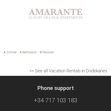
4
Zimmer
4
Bathrooms
6
Personen
>> See all Vacation Rentals in Dodekanes
Phone support
+34 717 103 183