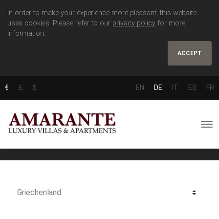
In order to make your experience more pleasant, this website
uses cookies. Please refer to our
privacy policy
for more
information.
ACCEPT
€
£
$
EN
DE
IT
ES
FR