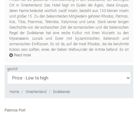
Ort in Griechenland. Das Hotel liegt im Süden der Ägäis, diese Gruppe,
Bekannt für Sandstrände und türkisfarbenes Wasser, grüne Täler und
deren Name bedeutet wörtlich zwölf Inseln, besteht aus 150 kleinen Inseln
atemberaubende Berge, ist der Dodekanes ein idealer Ort für einen
und größer 15. Zu den bekanntesten Mitgliedern gehören Rhodos, Patmos,
erh
Kos, Tilos, Pserimos, Telendos, Kalymnos und Leros. Dank seiner langen
Geschichte von der archaischen Zeit der osmanischen und der italienischen
Regel der Dodekanes hat eine reiche Kultur mit ihren Wurzeln zu den
Mycenaeans zurück und Dorer mit byzantinischen, Italienisch und
osmanischen Einflüssen. Es ist da, auf der Insel Rhodos, die die berühmte
Koloss sein sollten, eines der Sieben Weltwunder der Antike befand. Es ist
Read more
gewhlt
Home
Griechenland
Dodekanes
Patmos Port